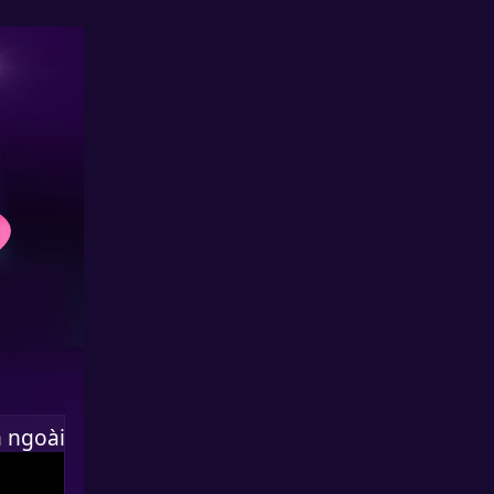
 ngoài